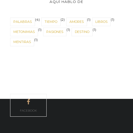
AQUÍ HABLO DE
(4)
(2)
(1)
(1)
PALABRAS
TIEMPO
AMORES
LIBROS
(1)
(1)
(1)
METONIMIAS
PASIONES
DESTINO
(1)
MENTIRAS
FACEBOOK